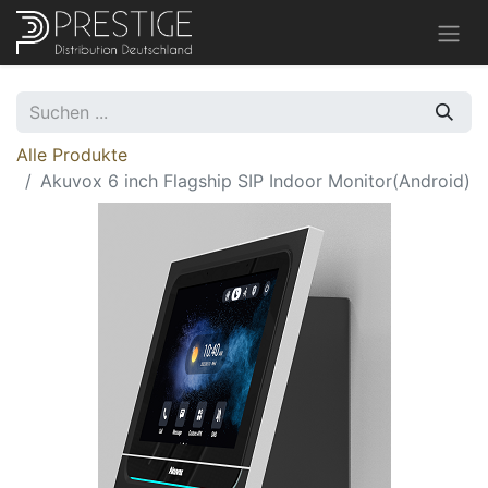
Alle Produkte
Akuvox 6 inch Flagship SIP Indoor Monitor(Android)