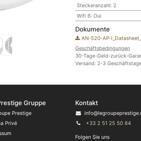
Steckeranzahl
:
2
Wifi 6
:
Oui
Dokumente
AN-520-AP-I_Datasheet_
Geschäftsbedingungen
30-Tage-Geld-zurück-Garan
Versand: 2-3 Geschäftstag
Prestige Gruppe
Kontakt
oupe Prestige
info@legroupeprestige.
a Privé
+33 2 51 25 50 84
ssum
Folgen Sie uns