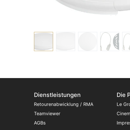
Dienstleistungen
Die 
Retourenabwicklung / RMA
Le Gr
Teamviewer
Cinem
AGBs
Impre