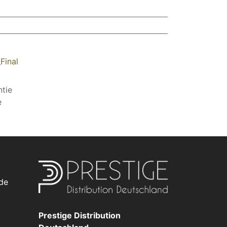
Final
tie
e
de
Prestige Distribution