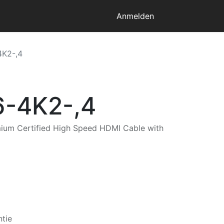
Anmelden
4K2-,4
6-4K2-,4
mium Certified High Speed HDMI Cable with
tie