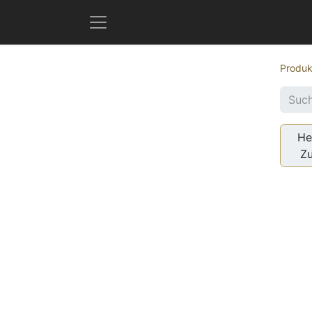
Produk
He
Z