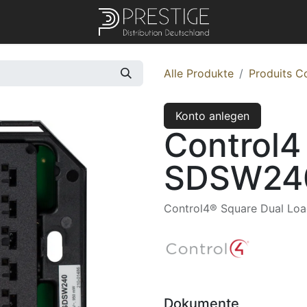
Alle Produkte
Produits C
Konto anlegen
Control4
SDSW24
Control4® Square Dual Load
Dokumente