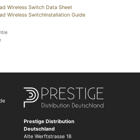
ad Wireless Switch Data Sheet
d Wireless SwitchInstallation Guide
tie
e
de
Prestige Distribution
Deutschland
Alte Werftstrasse 18