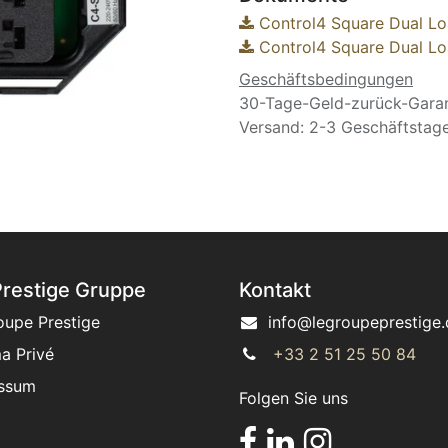
Control4 Square Dual Lo
Control4 Square Dual Loa
Geschäftsbedingungen
30-Tage-Geld-zurück-Garan
Versand: 2-3 Geschäftstag
Prestige Gruppe
Kontakt
oupe Prestige
info@legroupeprestige.
a Privé
+33 2 51 25 50 84
ssum
Folgen Sie uns