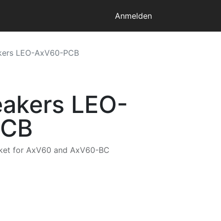
Anmelden
kers LEO-AxV60-PCB
akers LEO-
PCB
cket for AxV60 and AxV60-BC