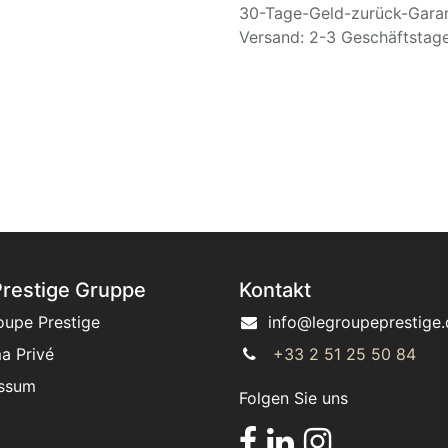
30-Tage-Geld-zurück-Garan
Versand: 2-3 Geschäftstag
Prestige Gruppe
Kontakt
oupe Prestige
info@legroupeprestige.
a Privé
+33 2 51 25 50 84
ssum
Folgen Sie uns