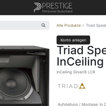
Alle Produkte
Triad Speak
Konto anlegen
Triad Sp
InCeiling
InCeiling Silver/8 LCR
Aufstellung / Montage
:
In 