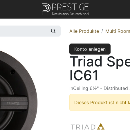
Alle Produkte
Multi Roo
Konto anlegen
Triad Sp
IC61
InCeiling 6½" - Distributed
Dieses Produkt ist nicht 